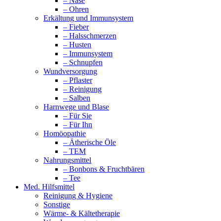
– Nase
– Ohren
Erkältung und Immunsystem
– Fieber
– Halsschmerzen
– Husten
– Immunsystem
– Schnupfen
Wundversorgung
– Pflaster
– Reinigung
– Salben
Harnwege und Blase
– Für Sie
– Für Ihn
Homöopathie
– Ätherische Öle
– TEM
Nahrungsmittel
– Bonbons & Fruchtbären
– Tee
Med. Hilfsmittel
Reinigung & Hygiene
Sonstige
Wärme- & Kältetherapie