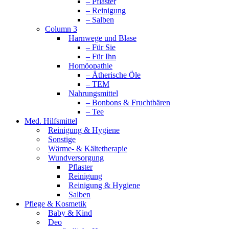
– Pflaster
– Reinigung
– Salben
Column 3
Harnwege und Blase
– Für Sie
– Für Ihn
Homöopathie
– Ätherische Öle
– TEM
Nahrungsmittel
– Bonbons & Fruchtbären
– Tee
Med. Hilfsmittel
Reinigung & Hygiene
Sonstige
Wärme- & Kältetherapie
Wundversorgung
Pflaster
Reinigung
Reinigung & Hygiene
Salben
Pflege & Kosmetik
Baby & Kind
Deo