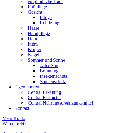
empfindliche Haut
Fußpflege
Gesicht
Pflege
Reinigung
Haare
Handpflege
Haut
Intim
Körper
Nägel
Sommer und Sonne
After Sun
Bräunung
Insektenschutz
Sonnenschutz
Eigenmarken
Central Erkältung
Central Kosmetik
Central Nahrungsergänzungsmittel
Kontakt
Mein Konto
Warenkorb
0