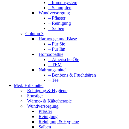
– Immunsystem
– Schnupfen
Wundversorgung
– Pflaster
– Reinigung
– Salben
Column 3
Harnwege und Blase
– Für Sie
– Für Ihn
Homöopathie
– Ätherische Öle
– TEM
Nahrungsmittel
– Bonbons & Fruchtbären
– Tee
Med. Hilfsmittel
Reinigung & Hygiene
Sonstige
Wärme- & Kältetherapie
Wundversorgung
Pflaster
Reinigung
Reinigung & Hygiene
Salben