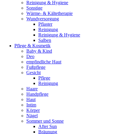
Reinigung & Hygiene
Sonstige
Wärme- & Kältetherapie
Wundversorgung
Pflaster
Reinigung
Reinigung & Hygiene
Salben
Pflege & Kosmetik
Baby & Kind
Deo
empfindliche Haut
Fußpflege
Gesicht
Pflege
Reinigung
Haare
Handpflege
Haut
Intim
Körper
Nägel
Sommer und Sonne
After Sun
Bräunung