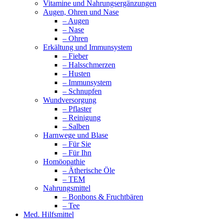
Vitamine und Nahrungsergänzungen
Augen, Ohren und Nase
– Augen
– Nase
– Ohren
Erkältung und Immunsystem
– Fieber
– Halsschmerzen
– Husten
– Immunsystem
– Schnupfen
Wundversorgung
– Pflaster
– Reinigung
– Salben
Harnwege und Blase
– Für Sie
– Für Ihn
Homöopathie
– Ätherische Öle
– TEM
Nahrungsmittel
– Bonbons & Fruchtbären
– Tee
Med. Hilfsmittel