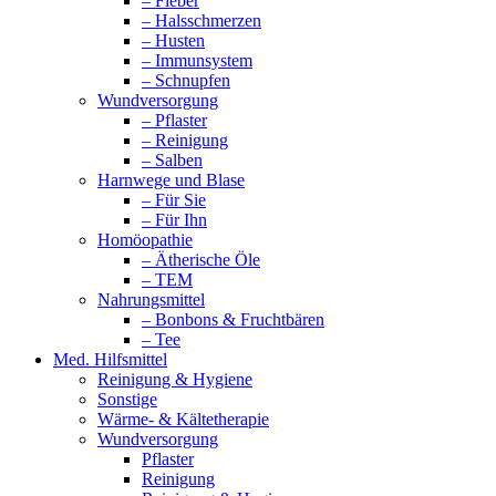
– Fieber
– Halsschmerzen
– Husten
– Immunsystem
– Schnupfen
Wundversorgung
– Pflaster
– Reinigung
– Salben
Harnwege und Blase
– Für Sie
– Für Ihn
Homöopathie
– Ätherische Öle
– TEM
Nahrungsmittel
– Bonbons & Fruchtbären
– Tee
Med. Hilfsmittel
Reinigung & Hygiene
Sonstige
Wärme- & Kältetherapie
Wundversorgung
Pflaster
Reinigung