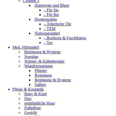
Column 3
Harnwege und Blase
– Für Sie
– Für Ihn
Homöopathie
– Ätherische Öle
– TEM
Nahrungsmittel
– Bonbons & Fruchtbären
– Tee
Med. Hilfsmittel
Reinigung & Hygiene
Sonstige
Wärme- & Kältetherapie
Wundversorgung
Pflaster
Reinigung
Reinigung & Hygiene
Salben
Pflege & Kosmetik
Baby & Kind
Deo
empfindliche Haut
Fußpflege
Gesicht