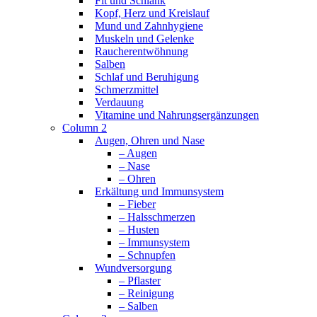
Fit und Schlank
Kopf, Herz und Kreislauf
Mund und Zahnhygiene
Muskeln und Gelenke
Raucherentwöhnung
Salben
Schlaf und Beruhigung
Schmerzmittel
Verdauung
Vitamine und Nahrungsergänzungen
Column 2
Augen, Ohren und Nase
– Augen
– Nase
– Ohren
Erkältung und Immunsystem
– Fieber
– Halsschmerzen
– Husten
– Immunsystem
– Schnupfen
Wundversorgung
– Pflaster
– Reinigung
– Salben