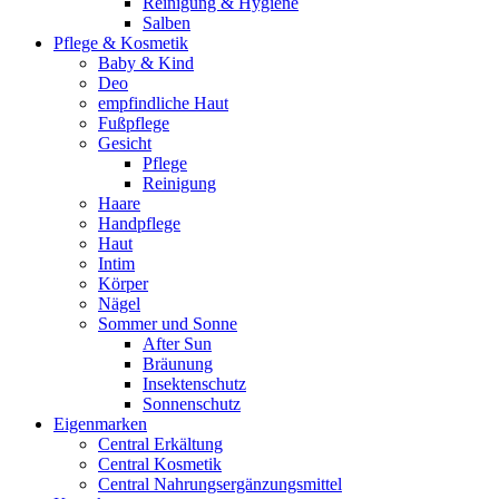
Reinigung & Hygiene
Salben
Pflege & Kosmetik
Baby & Kind
Deo
empfindliche Haut
Fußpflege
Gesicht
Pflege
Reinigung
Haare
Handpflege
Haut
Intim
Körper
Nägel
Sommer und Sonne
After Sun
Bräunung
Insektenschutz
Sonnenschutz
Eigenmarken
Central Erkältung
Central Kosmetik
Central Nahrungsergänzungsmittel