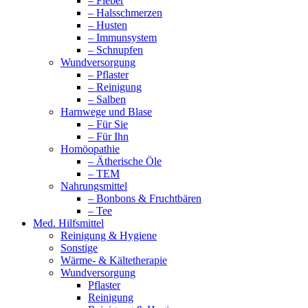
– Fieber
– Halsschmerzen
– Husten
– Immunsystem
– Schnupfen
Wundversorgung
– Pflaster
– Reinigung
– Salben
Harnwege und Blase
– Für Sie
– Für Ihn
Homöopathie
– Ätherische Öle
– TEM
Nahrungsmittel
– Bonbons & Fruchtbären
– Tee
Med. Hilfsmittel
Reinigung & Hygiene
Sonstige
Wärme- & Kältetherapie
Wundversorgung
Pflaster
Reinigung