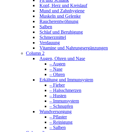
Fit und Schlank
Kopf, Herz und Kreislauf
Mund und Zahnhygiene
Muskeln und Gelenke
Raucherentwöhnung
Salben
Schlaf und Beruhigung
Schmerzmittel
Verdauung
Vitamine und Nahrungsergänzungen
Column 2
Augen, Ohren und Nase
– Augen
– Nase
– Ohren
Erkältung und Immunsystem
– Fieber
– Halsschmerzen
– Husten
– Immunsystem
– Schnupfen
Wundversorgung
– Pflaster
– Reinigung
– Salben