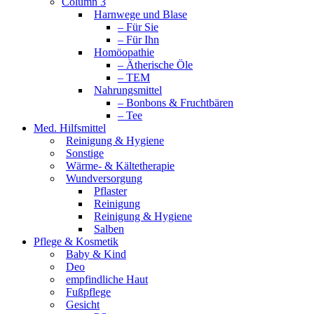
Column 3
Harnwege und Blase
– Für Sie
– Für Ihn
Homöopathie
– Ätherische Öle
– TEM
Nahrungsmittel
– Bonbons & Fruchtbären
– Tee
Med. Hilfsmittel
Reinigung & Hygiene
Sonstige
Wärme- & Kältetherapie
Wundversorgung
Pflaster
Reinigung
Reinigung & Hygiene
Salben
Pflege & Kosmetik
Baby & Kind
Deo
empfindliche Haut
Fußpflege
Gesicht