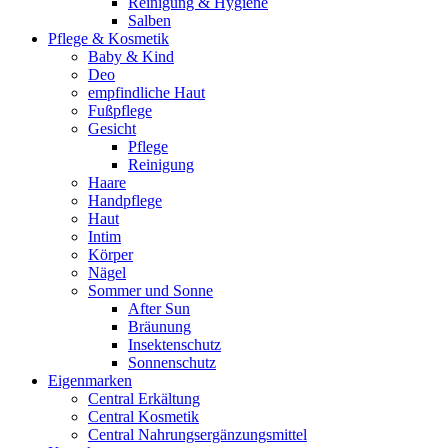
Reinigung & Hygiene
Salben
Pflege & Kosmetik
Baby & Kind
Deo
empfindliche Haut
Fußpflege
Gesicht
Pflege
Reinigung
Haare
Handpflege
Haut
Intim
Körper
Nägel
Sommer und Sonne
After Sun
Bräunung
Insektenschutz
Sonnenschutz
Eigenmarken
Central Erkältung
Central Kosmetik
Central Nahrungsergänzungsmittel