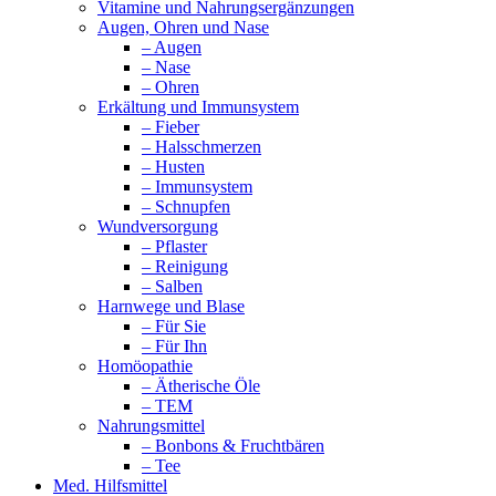
Vitamine und Nahrungsergänzungen
Augen, Ohren und Nase
– Augen
– Nase
– Ohren
Erkältung und Immunsystem
– Fieber
– Halsschmerzen
– Husten
– Immunsystem
– Schnupfen
Wundversorgung
– Pflaster
– Reinigung
– Salben
Harnwege und Blase
– Für Sie
– Für Ihn
Homöopathie
– Ätherische Öle
– TEM
Nahrungsmittel
– Bonbons & Fruchtbären
– Tee
Med. Hilfsmittel