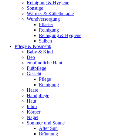
Reinigung & Hygiene
Sonstige
Wärme- & Kältetherapie
Wundversorgung
Pflaster
Reinigung
Reinigung & Hygiene
Salben
Pflege & Kosmetik
Baby & Kind
Deo
empfindliche Haut
Fußpflege
Gesicht
Pflege
Reinigung
Haare
Handpflege
Haut
Intim
Körper
Nägel
Sommer und Sonne
After Sun
Bräunung