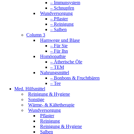
– Immunsystem
– Schnupfen
Wundversorgung
– Pflaster
– Reinigung
– Salben
Column 3
Harnwege und Blase
– Für Sie
– Für Ihn
Homöopathie
– Ätherische Öle
– TEM
Nahrungsmittel
– Bonbons & Fruchtbären
– Tee
Med. Hilfsmittel
Reinigung & Hygiene
Sonstige
Wärme- & Kältetherapie
Wundversorgung
Pflaster
Reinigung
Reinigung & Hygiene
Salben