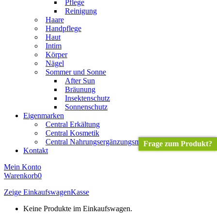
Pflege
Reinigung
Haare
Handpflege
Haut
Intim
Körper
Nägel
Sommer und Sonne
After Sun
Bräunung
Insektenschutz
Sonnenschutz
Eigenmarken
Central Erkältung
Central Kosmetik
Central Nahrungsergänzungsmittel
Frage zum Produkt?
Kontakt
Mein Konto
Warenkorb
0
Zeige Einkaufswagen
Kasse
Keine Produkte im Einkaufswagen.