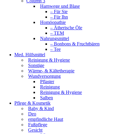
Column 3
Harnwege und Blase
– Für Sie
– Für Ihn
Homöopathie
– Ätherische Öle
– TEM
Nahrungsmittel
– Bonbons & Fruchtbären
– Tee
Med. Hilfsmittel
Reinigung & Hygiene
Sonstige
Wärme- & Kältetherapie
Wundversorgung
Pflaster
Reinigung
Reinigung & Hygiene
Salben
Pflege & Kosmetik
Baby & Kind
Deo
empfindliche Haut
Fußpflege
Gesicht