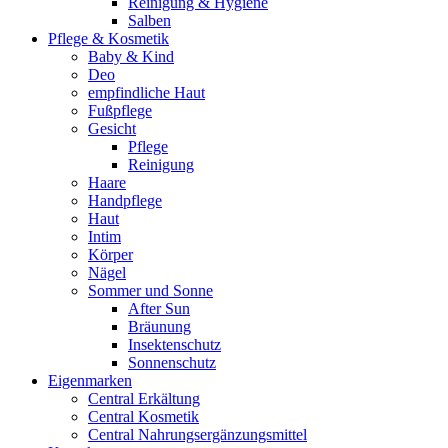
Reinigung & Hygiene
Salben
Pflege & Kosmetik
Baby & Kind
Deo
empfindliche Haut
Fußpflege
Gesicht
Pflege
Reinigung
Haare
Handpflege
Haut
Intim
Körper
Nägel
Sommer und Sonne
After Sun
Bräunung
Insektenschutz
Sonnenschutz
Eigenmarken
Central Erkältung
Central Kosmetik
Central Nahrungsergänzungsmittel