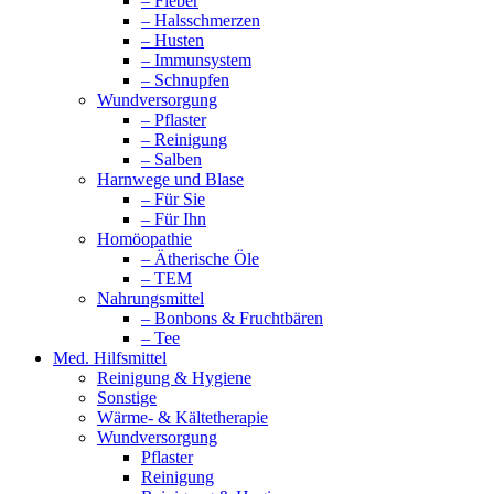
– Fieber
– Halsschmerzen
– Husten
– Immunsystem
– Schnupfen
Wundversorgung
– Pflaster
– Reinigung
– Salben
Harnwege und Blase
– Für Sie
– Für Ihn
Homöopathie
– Ätherische Öle
– TEM
Nahrungsmittel
– Bonbons & Fruchtbären
– Tee
Med. Hilfsmittel
Reinigung & Hygiene
Sonstige
Wärme- & Kältetherapie
Wundversorgung
Pflaster
Reinigung