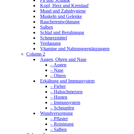
Fit und Schlank
Kopf, Herz und Kreislauf
Mund und Zahnhygiene
Muskeln und Gelenke
Raucherentwöhnung
Salben
Schlaf und Beruhigung
Schmerzmittel
Verdauung
Vitamine und Nahrungsergänzungen
Column 2
Augen, Ohren und Nase
– Augen
– Nase
– Ohren
Erkältung und Immunsystem
– Fieber
– Halsschmerzen
– Husten
– Immunsystem
– Schnupfen
Wundversorgung
– Pflaster
– Reinigung
– Salben