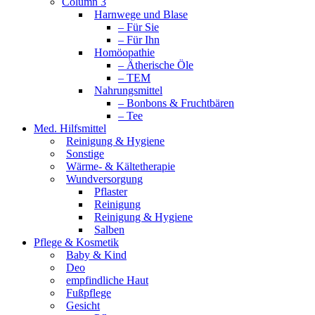
Column 3
Harnwege und Blase
– Für Sie
– Für Ihn
Homöopathie
– Ätherische Öle
– TEM
Nahrungsmittel
– Bonbons & Fruchtbären
– Tee
Med. Hilfsmittel
Reinigung & Hygiene
Sonstige
Wärme- & Kältetherapie
Wundversorgung
Pflaster
Reinigung
Reinigung & Hygiene
Salben
Pflege & Kosmetik
Baby & Kind
Deo
empfindliche Haut
Fußpflege
Gesicht