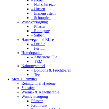
– Fieber
– Halsschmerzen
– Husten
– Immunsystem
– Schnupfen
Wundversorgung
– Pflaster
– Reinigung
– Salben
Harnwege und Blase
– Für Sie
– Für Ihn
Homöopathie
– Ätherische Öle
– TEM
Nahrungsmittel
– Bonbons & Fruchtbären
– Tee
Med. Hilfsmittel
Reinigung & Hygiene
Sonstige
Wärme- & Kältetherapie
Wundversorgung
Pflaster
Reinigung