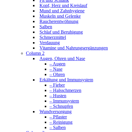
Fit und Schlank
Kopf, Herz und Kreislauf
Mund und Zahnhygiene
Muskeln und Gelenke
Raucherentwöhnung
Salben
Schlaf und Beruhigung
Schmerzmittel
Verdauung
Vitamine und Nahrungsergänzungen
Column 2
Augen, Ohren und Nase
– Augen
– Nase
– Ohren
Erkältung und Immunsystem
– Fieber
– Halsschmerzen
– Husten
– Immunsystem
– Schnupfen
Wundversorgung
– Pflaster
– Reinigung
– Salben