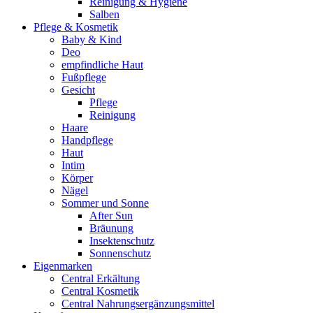
Reinigung & Hygiene
Salben
Pflege & Kosmetik
Baby & Kind
Deo
empfindliche Haut
Fußpflege
Gesicht
Pflege
Reinigung
Haare
Handpflege
Haut
Intim
Körper
Nägel
Sommer und Sonne
After Sun
Bräunung
Insektenschutz
Sonnenschutz
Eigenmarken
Central Erkältung
Central Kosmetik
Central Nahrungsergänzungsmittel