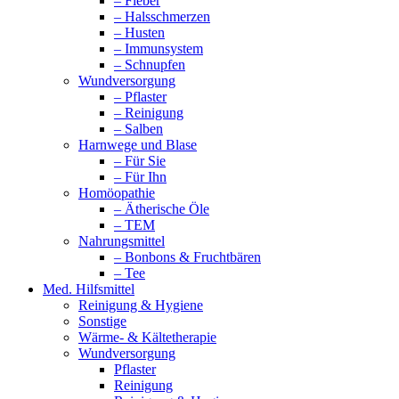
– Fieber
– Halsschmerzen
– Husten
– Immunsystem
– Schnupfen
Wundversorgung
– Pflaster
– Reinigung
– Salben
Harnwege und Blase
– Für Sie
– Für Ihn
Homöopathie
– Ätherische Öle
– TEM
Nahrungsmittel
– Bonbons & Fruchtbären
– Tee
Med. Hilfsmittel
Reinigung & Hygiene
Sonstige
Wärme- & Kältetherapie
Wundversorgung
Pflaster
Reinigung