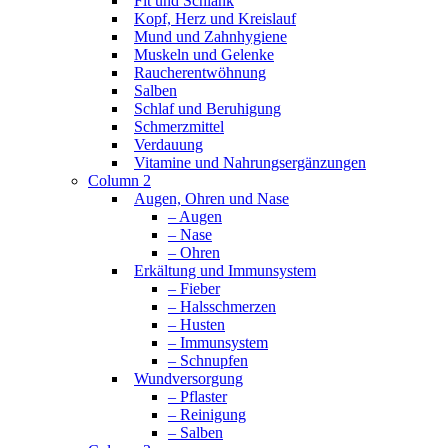
Fit und Schlank
Kopf, Herz und Kreislauf
Mund und Zahnhygiene
Muskeln und Gelenke
Raucherentwöhnung
Salben
Schlaf und Beruhigung
Schmerzmittel
Verdauung
Vitamine und Nahrungsergänzungen
Column 2
Augen, Ohren und Nase
– Augen
– Nase
– Ohren
Erkältung und Immunsystem
– Fieber
– Halsschmerzen
– Husten
– Immunsystem
– Schnupfen
Wundversorgung
– Pflaster
– Reinigung
– Salben