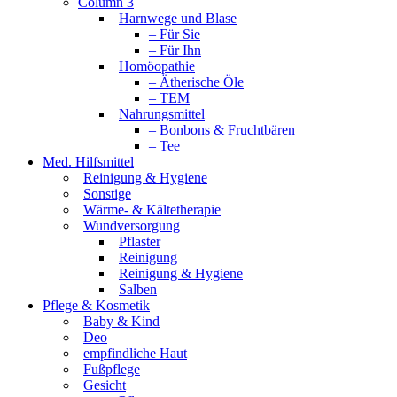
Column 3
Harnwege und Blase
– Für Sie
– Für Ihn
Homöopathie
– Ätherische Öle
– TEM
Nahrungsmittel
– Bonbons & Fruchtbären
– Tee
Med. Hilfsmittel
Reinigung & Hygiene
Sonstige
Wärme- & Kältetherapie
Wundversorgung
Pflaster
Reinigung
Reinigung & Hygiene
Salben
Pflege & Kosmetik
Baby & Kind
Deo
empfindliche Haut
Fußpflege
Gesicht