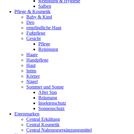
Reinigung & Hygiene
Salben
Pflege & Kosmetik
Baby & Kind
Deo
empfindliche Haut
Fußpflege
Gesicht
Pflege
Reinigung
Haare
Handpflege
Haut
Intim
Körper
Nägel
Sommer und Sonne
After Sun
Bräunung
Insektenschutz
Sonnenschutz
Eigenmarken
Central Erkältung
Central Kosmetik
Central Nahrungsergänzungsmittel